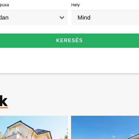
ipusa
Hely
KERESÉS
ám
Azonosító
KERE
k