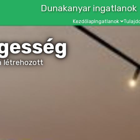
Dunakanyar ingatlanok
Kezdőlap
Ingatlanok
Tulajd
el
ától
égi ház