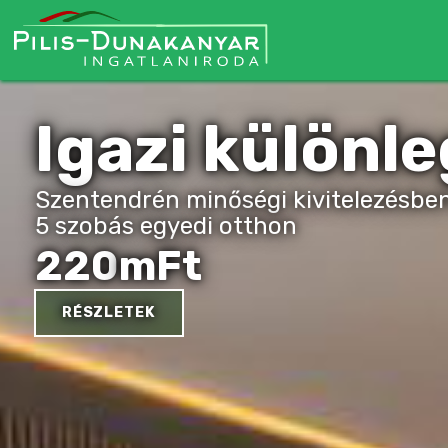
Dunához köz
Erdei környezetben, távol a város zaj
2
Videgrádon eladó ez a 74m
-es hétv