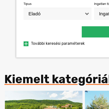
Tipus
Ingatlan t
További keresési paraméterek
Alapterület
Szobasz
Kiemelt kategóriá