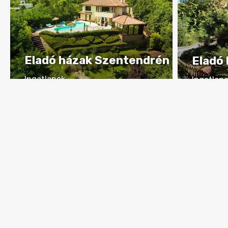
Eladó házak Szentendrén
Eladó
Ingatlanok
Ingatlan
RÉSZLETEK
RÉS