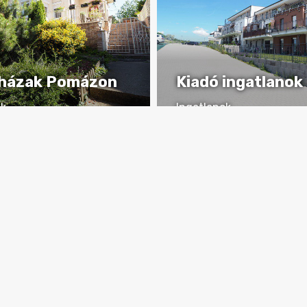
 házak Pomázon
Kiadó ingatlanok
ok
Ingatlanok
ZLETEK
RÉSZLETEK
Kiemelt ajánlataink
Ingatlanok